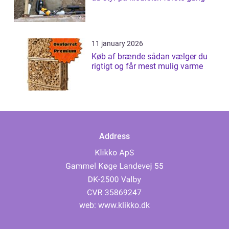
11 january 2026
Køb af brænde sådan vælger du
rigtigt og får mest mulig varme
Address
web:
www.klikko.dk