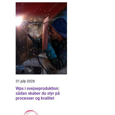
31 july 2026
Wps i svejseproduktion:
sådan skaber du styr på
processer og kvalitet