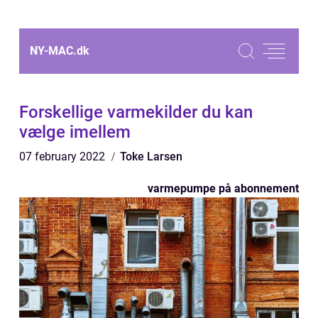
NY-MAC.
dk
Forskellige varmekilder du kan
vælge imellem
07 february 2022
Toke Larsen
varmepumpe på abonnement