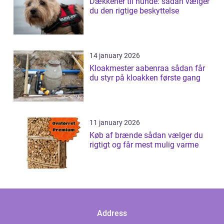
Dækkener til hunde: sådan vælger
du den rigtige beskyttelse
14 january 2026
Kloakmester aabenraa sådan får
du styr på kloakken første gang
11 january 2026
Køb af brænde sådan vælger du
rigtigt og får mest mulig varme
Address