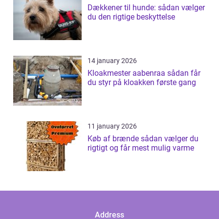
Dækkener til hunde: sådan vælger
du den rigtige beskyttelse
14 january 2026
Kloakmester aabenraa sådan får
du styr på kloakken første gang
11 january 2026
Køb af brænde sådan vælger du
rigtigt og får mest mulig varme
Address