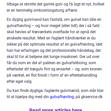
tilbage at skrotte det gamle gulv og få lagt et nyt, hvilket
er en temmelig omkostningstung affære.
En dygtig gulvmand kan fastslå, om gulvet kan tåle en
gulvafhøvling – og hvor meget (eller lidt) der i så fald
skal høvles af træværkets overflade for at opnå det
ønskede resultat. Med en faglært håndværker er du
sikker på det optimale resultat af en gulvafhøvling, idet
han har erfaringen og det professionelle håndelag, der
skal til for at betjene det tunge maskineri. Der ud over
får du som en del af pakken en gulvafslibning, som
efterlader dit trægulv fint og ensartet – og, som kronen
på værket, en flot finish i form af en efterbehandling
efter eget valg.
Du kan finde dygtige, faglærte gulvmænd, som står klar
til at hjælpe dig med din
gulvafhøvling
, på gkservice.dk
Read more articles here