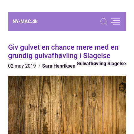
NY-MAC.
dk
Giv gulvet en chance mere med en
grundig gulvafhøvling i Slagelse
Gulvafhøvling Slagelse
02 may 2019
Sara Henriksen