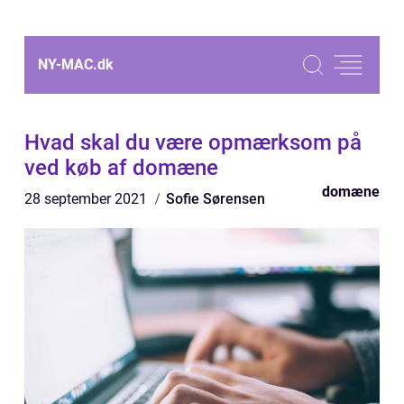
NY-MAC.
dk
Hvad skal du være opmærksom på
ved køb af domæne
domæne
28 september 2021
Sofie Sørensen