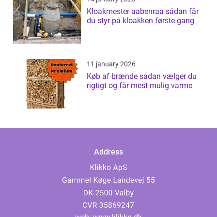
Kloakmester aabenraa sådan får
du styr på kloakken første gang
11 january 2026
Køb af brænde sådan vælger du
rigtigt og får mest mulig varme
Address