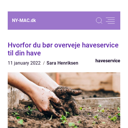
NY-MAC.
dk
Hvorfor du bør overveje haveservice
til din have
haveservice
11 january 2022
Sara Henriksen