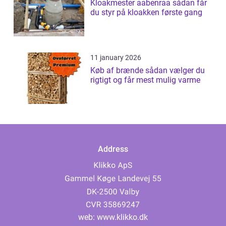
Kloakmester aabenraa sådan får
du styr på kloakken første gang
11 january 2026
Køb af brænde sådan vælger du
rigtigt og får mest mulig varme
Address
web:
www.klikko.dk