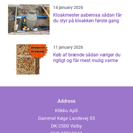
14 january 2026
Kloakmester aabenraa sådan får
du styr på kloakken første gang
11 january 2026
Køb af brænde sådan vælger du
rigtigt og får mest mulig varme
Address