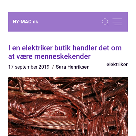
NY-MAC.
dk
I en elektriker butik handler det om
at være menneskekender
elektriker
17 september 2019
Sara Henriksen