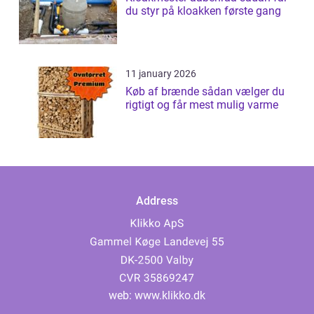
du styr på kloakken første gang
11 january 2026
Køb af brænde sådan vælger du
rigtigt og får mest mulig varme
Address
web:
www.klikko.dk