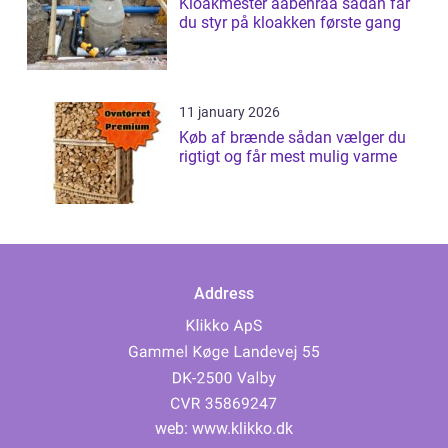
Kloakmester aabenraa sådan får
du styr på kloakken første gang
11 january 2026
Køb af brænde sådan vælger du
rigtigt og får mest mulig varme
Address
web:
www.klikko.dk