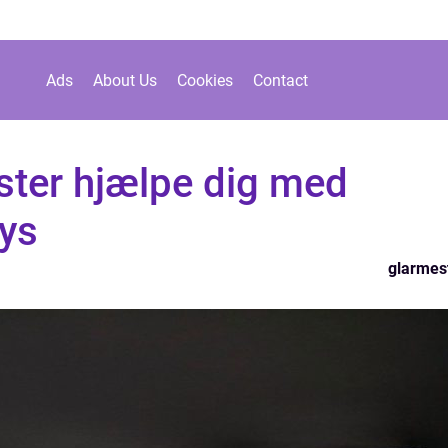
Ads
About Us
Cookies
Contact
ster hjælpe dig med
lys
glarmes