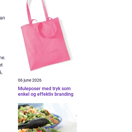
kan
ne.
et
å,
06 june 2026
Muleposer med tryk som
enkel og effektiv branding