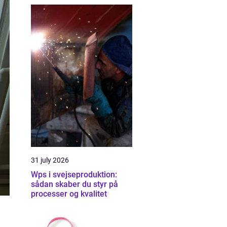
31 july 2026
Wps i svejseproduktion:
sådan skaber du styr på
processer og kvalitet