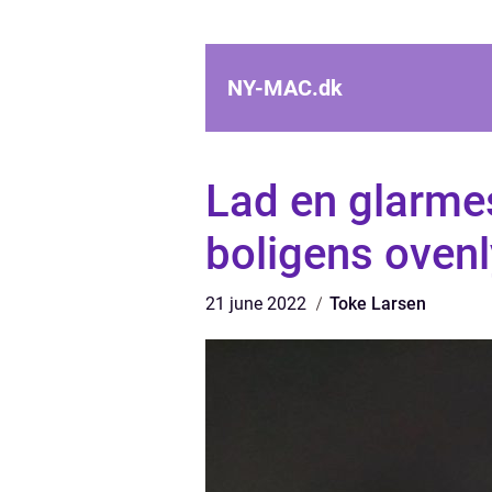
NY-MAC.
dk
Lad en glarme
boligens oven
21 june 2022
Toke Larsen