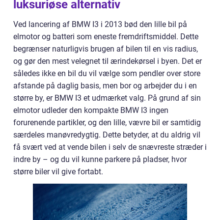
luksuriøse alternativ
Ved lancering af BMW I3 i 2013 bød den lille bil på
elmotor og batteri som eneste fremdriftsmiddel. Dette
begrænser naturligvis brugen af bilen til en vis radius,
og gør den mest velegnet til ærindekørsel i byen. Det er
således ikke en bil du vil vælge som pendler over store
afstande på daglig basis, men bor og arbejder du i en
større by, er BMW I3 et udmærket valg. På grund af sin
elmotor udleder den kompakte BMW I3 ingen
forurenende partikler, og den lille, vævre bil er samtidig
særdeles manøvredygtig. Dette betyder, at du aldrig vil
få svært ved at vende bilen i selv de snævreste stræder i
indre by – og du vil kunne parkere på pladser, hvor
større biler vil give fortabt.