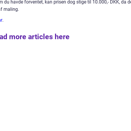
m du havde forventet, kan prisen dog stige til 10.000,- DKK, da d
 af maling.
ar
.
ad more articles here