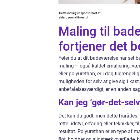
Maling til bad
fortjener det 
Føler du at dit badeværelse har set b
maling – også kaldet emaljering, være 
eller polyurethan, er i dag tilgængeli
muligheden for selv at give sig i kast
anbefalelsesværdigt, er en anden sa
Kan jeg ‘gør-det-sel
Det kan du godt, men dette frarådes. Å
rette udstyr, erfaring eller teknikker, 
resultat. Polyurethan er en type af 
flot, holdbar og slidstærk overflade,