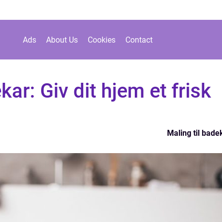
Ads
About Us
Cookies
Contact
kar: Giv dit hjem et frisk
Maling til bade