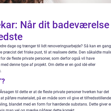
ekar: Når dit badeværelse
bedste
edre dage og trænger til lidt renoveringsarbejde? Så kan en gang
præcist det friske pust, til at realisere dette. Den såkaldte mal
g for de fleste private personer, som derfor også vil have
, med denne type af projekt. Om dette er en god idé eller
g.
v’?
rsagen til dette er at de fleste private personer hverken har det
til at påføre materialet, på en måde som vil give et tilfredsstillende
maling, blandet med en form for hærdende substans. Dette giver e
 hvis man vel og mærke påfører dette korrekt.