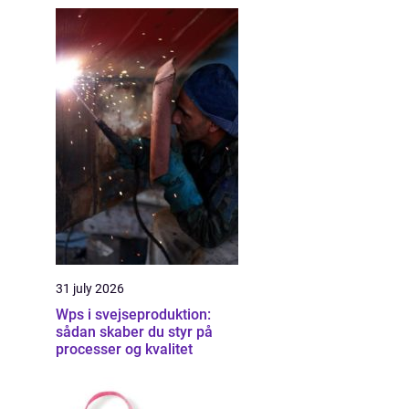
31 july 2026
Wps i svejseproduktion:
sådan skaber du styr på
processer og kvalitet