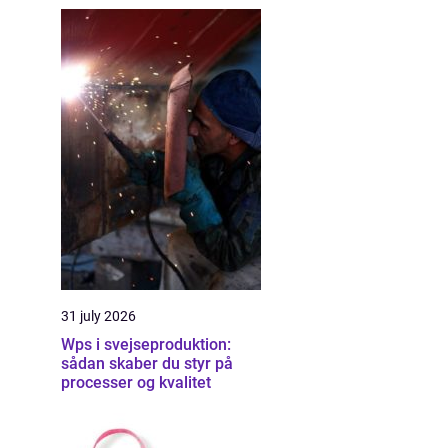
31 july 2026
Wps i svejseproduktion:
sådan skaber du styr på
processer og kvalitet