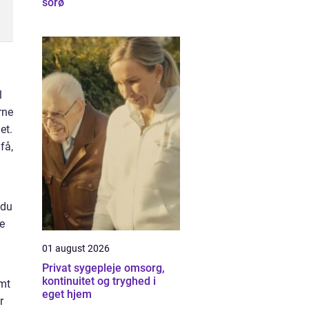
sorø
l
rne
et.
få,
 du
de
01 august 2026
Privat sygepleje omsorg,
kontinuitet og tryghed i
emt
eget hjem
r