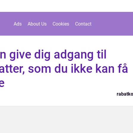
Ads
About Us
Cookies
Contact
 give dig adgang til
atter, som du ikke kan få
e
rabatk