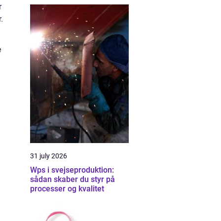
r
r.
e
31 july 2026
Wps i svejseproduktion:
sådan skaber du styr på
processer og kvalitet