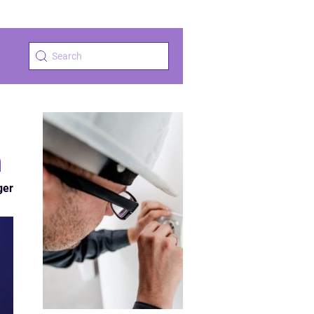
n
ger