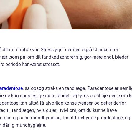
å dit immunforsvar. Stress øger dermed også chancen for
mærksom på, om dit tandkød ændrer sig, gør mere ondt, bløder
re periode har været stresset.
aradentose
, så opsøg straks en tandlæge. Paradentose er nemli
erne kan spredes igennem blodet, og føres op til hjernen, som 
adentose kan altså få alvorlige konsekvenser, og det er derfor
fsted til tandlægen, hvis du er i tvivl om, om du kunne have
en god og sund mundhygiejne, for at forebygge paradentose, og
 dårlig mundhygiejne.