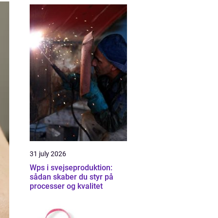
31 july 2026
Wps i svejseproduktion:
sådan skaber du styr på
processer og kvalitet