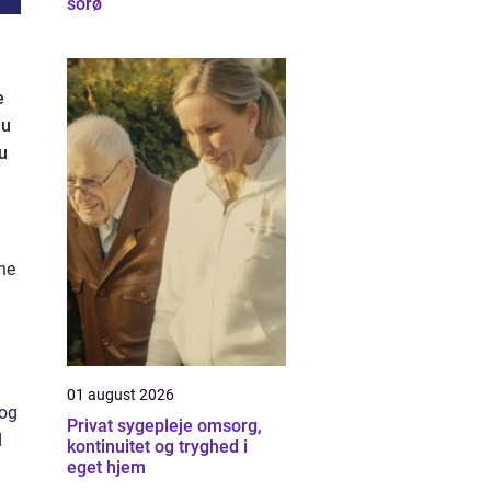
sorø
e
du
u
ine
01 august 2026
 og
Privat sygepleje omsorg,
d
kontinuitet og tryghed i
eget hjem