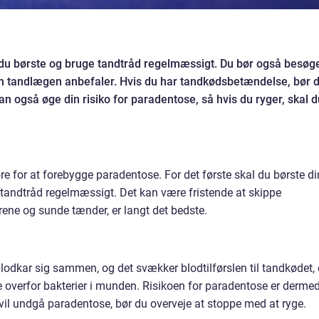
 du børste og bruge tandtråd regelmæssigt. Du bør også besøg
om tandlægen anbefaler. Hvis du har tandkødsbetændelse, bør 
an også øge din risiko for paradentose, så hvis du ryger, skal d
øre for at forebygge paradentose. For det første skal du børste d
andtråd regelmæssigt. Det kan være fristende at skippe
 rene og sunde tænder, er langt det bedste.
lodkar sig sammen, og det svækker blodtilførslen til tandkødet,
 overfor bakterier i munden. Risikoen for paradentose er derme
e vil undgå paradentose, bør du overveje at stoppe med at ryge.