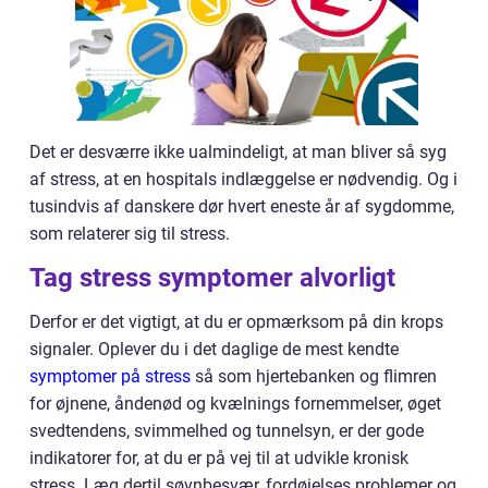
Det er desværre ikke ualmindeligt, at man bliver så syg
af stress, at en hospitals indlæggelse er nødvendig. Og i
tusindvis af danskere dør hvert eneste år af sygdomme,
som relaterer sig til stress.
Tag stress symptomer alvorligt
Derfor er det vigtigt, at du er opmærksom på din krops
signaler. Oplever du i det daglige de mest kendte
symptomer på stress
så som hjertebanken og flimren
for øjnene, åndenød og kvælnings fornemmelser, øget
svedtendens, svimmelhed og tunnelsyn, er der gode
indikatorer for, at du er på vej til at udvikle kronisk
stress. Læg dertil søvnbesvær, fordøjelses problemer og