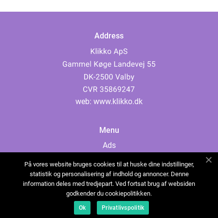
Address
web:
www.klikko.dk
Menu
Ads
About Us
På vores website bruges cookies til at huske dine indstillinger,
Cookies
statistik og personalisering af indhold og annoncer. Denne
information deles med tredjepart. Ved fortsat brug af websiden
Contact
godkender du cookiepolitikken.
Sitemap
Ok
Privatlivspolitik