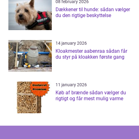
08 february 2026
Dækkener til hunde: sådan vælger
du den rigtige beskyttelse
14 january 2026
Kloakmester aabenraa sådan får
du styr på kloakken første gang
11 january 2026
Køb af brænde sådan vælger du
rigtigt og får mest mulig varme